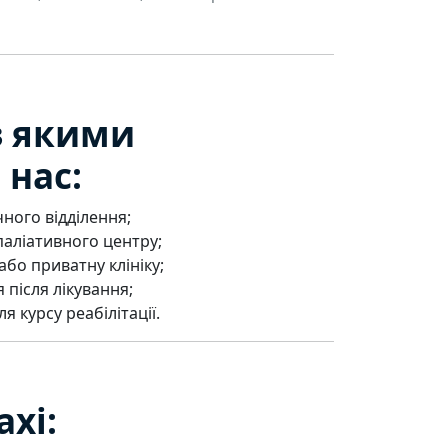
 з якими
 нас:
чного відділення;
паліативного центру;
бо приватну клініку;
 після лікування;
я курсу реабілітації.
xi: