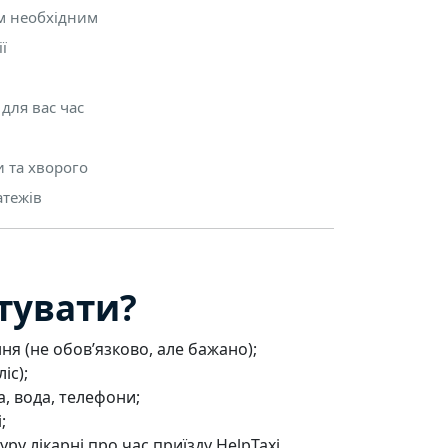
м необхідним
ї
для вас час
 та хворого
атежів
тувати?
я (не обов’язково, але бажано);
іс);
а, вода, телефони;
;
ру лікарні про час приїзду HelpTaxi.