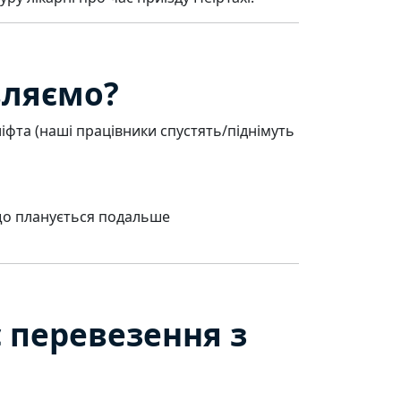
вляємо?
іфта (наші працівники спустять/піднімуть
що планується подальше
 перевезення з