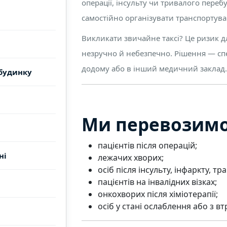
операції, інсульту чи тривалого переб
самостійно організувати транспорту
Викликати звичайне таксі? Це ризик дл
незручно й небезпечно. Рішення — сп
додому або в інший медичний заклад.
 будинку
Ми перевозимо
пацієнтів після операцій;
ні
лежачих хворих;
осіб після інсульту, інфаркту, тр
пацієнтів на інвалідних візках;
онкохворих після хіміотерапії;
осіб у стані ослаблення або з вт