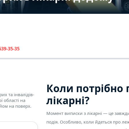
639-35-35
Коли потрібно 
их та інвалідів-
лікарні?
ої області на
дйом на поверх.
Момент виписки з лікарні — це завжди
подія. Особливо, коли йдеться про леж