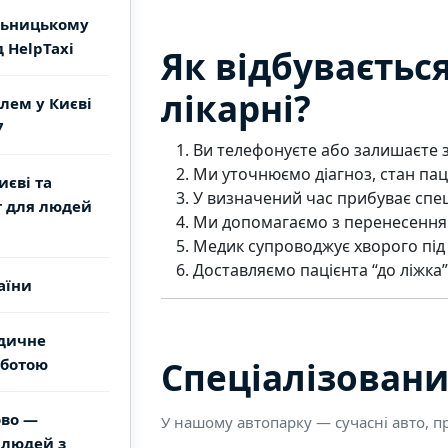
льницькому
 HelpTaxi
Як відбуваєтьс
лікарні?
лем у Києві
7
Ви телефонуєте або залишаєте з
Ми уточнюємо діагноз, стан паці
иєві та
У визначений час прибуває спец
т для людей
Ми допомагаємо з перенесенням 
Медик супроводжує хворого під 
Доставляємо пацієнта “до ліжка”
аїни
едичне
рботою
Спеціалізовани
ово —
У нашому автопарку — сучасні авто, п
 людей з