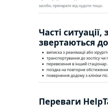
засоби, препарати від нудоти тощо.
Часті ситуації,
звертаються до
виписка з реанімації або хірургі
транспортування до хоспісу чи 
перевезення в інший стаціонар а
поїздка на повторне обстеження
повернення додому з клініки післ
Переваги HelpTa