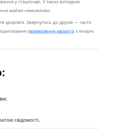
ування у стаціонарі. У таких випадках
вання майже неможливо.
я здоров’я. Звернутись до друзів — часто
еціалізоване
перевезення хворого
з лікарні
:
авм;
ратою свідомості.