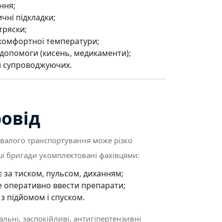
ення;
чні підкладки;
тряски;
 комфортної температури;
ї допомоги (кисень, медикаменти);
и супроводжуючих.
овід
ивалого транспортування може різко
ші бригади укомплектовані фахівцями:
 за тиском, пульсом, диханням;
е оперативно ввести препарати;
з підйомом і спуском.
ьні, заспокійливі, антигіпертензивні