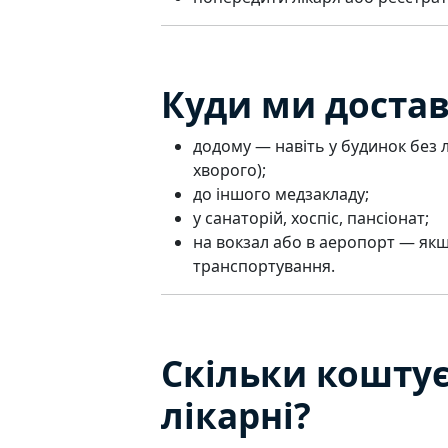
Куди ми доста
додому — навіть у будинок без л
хворого);
до іншого медзакладу;
у санаторій, хоспіс, пансіонат;
на вокзал або в аеропорт — як
транспортування.
Скільки коштує
лікарні?