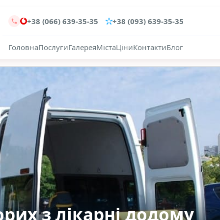
+38 (066) 639-35-35
+38 (093) 639-35-35
Головна
Послуги
Галерея
Міста
Ціни
Контакти
Блог
рих з лікарні додому