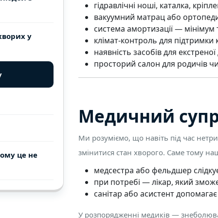
гідравлічні ноші, каталка, кріпл
вакуумний матрац або ортопеди
система амортизації — мінімум 
хворих у
клімат-контроль для підтримки
наявність засобів для екстрено
просторий салон для родичів ч
у
Медичний супр
Ми розуміємо, що навіть під час нетр
змінитися стан хворого. Саме тому на
ому це не
медсестра або фельдшер слідкує
при потребі — лікар, який змож
санітар або асистент допомагає 
У розпорядженні медиків — знеболювал