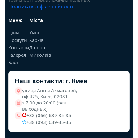
Політика конфіденційності
Меню
Міста
Ціни
Київ
Послуги
Харків
Контакти
Дніпро
Галерея
Миколаїв
Блог
Наші контакти: г. Киев
улица Анны Ахматовой,
оф.425, Киев, 02081
з 7:00 до 20:00 (без
выходных)
+38 (066) 639-35-35
+38 (093) 639-35-35