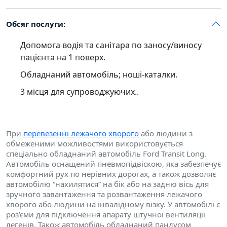
Обсяг послуги:
Допомога водія та санітара по заносу/виносу
пацієнта на 1 поверх.
Обладнаний автомобіль; ноші-каталки.
3 місця для супроводжуючих..
При
перевезенні лежачого хворого
або людини з
обмеженими можливостями використовується
спеціально обладнаний автомобіль Ford Transit Long.
Автомобіль оснащений пневмопідвіскою, яка забезпечує
комфортний рух по нерівних дорогах, а також дозволяє
автомобілю “нахилятися” на бік або на задню вісь для
зручного завантаження та розвантаження лежачого
хворого або людини на інвалідному візку. У автомобілі є
роз’єми для підключення апарату штучної вентиляції
легенів. Також автомобіль обладнаний пандусом