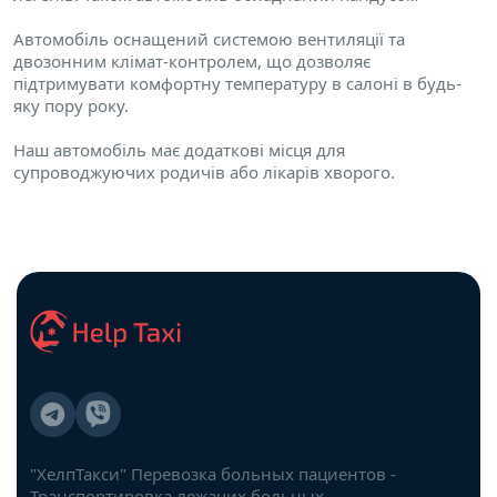
Автомобіль оснащений системою вентиляції та
двозонним клімат-контролем, що дозволяє
підтримувати комфортну температуру в салоні в будь-
яку пору року.
Наш автомобіль має додаткові місця для
супроводжуючих родичів або лікарів хворого.
"ХелпТакси" Перевозка больных пациентов -
Транспортировка лежачих больных