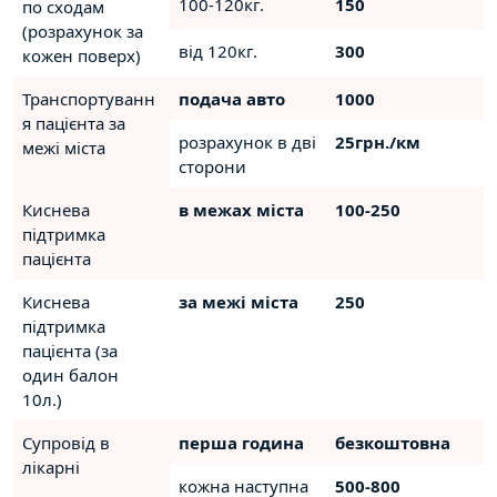
100-120кг.
150
по сходам
(розрахунок за
від 120кг.
300
кожен поверх)
Транспортуванн
подача авто
1000
я пацієнта за
розрахунок в дві
25грн./км
межі міста
сторони
Киснева
в межах міста
100-250
підтримка
пацієнта
Киснева
за межі міста
250
підтримка
пацієнта (за
один балон
10л.)
Супровід в
перша година
безкоштовна
лікарні
кожна наступна
500-800