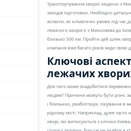
Транспортування хворої людини з Мик
заходів підготовки. Необхідно деталь
аспекти, як кліматичні умови під час д
лежачого хворого з Миколаєва до Києв
близько 500 км. Пройти цей шлях хвор
компанія вже багато років веде свою ді
Ключові аспек
лежачих хвори
Для чого може знадобитися перевезен
людям? Причини можуть бути різні: зм
і близьких, реабілітація, лікування в м
рідному місті. Наприклад, дуже часто
хворі, які виписуються з клініки Києва
столиці України, більше не знайти в кр