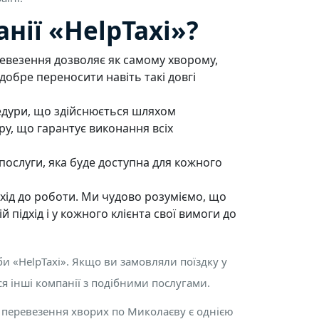
нії «HelpTaxi»?
евезення дозволяє як самому хворому,
добре переносити навіть такі довгі
оцедури, що здійснюється шляхом
ру, що гарантує виконання всіх
ї послуги, яка буде доступна для кожного
дхід до роботи. Ми чудово розуміємо, що
 підхід і у кожного клієнта свої вимоги до
и «HelpTaxi». Якщо ви замовляли поїздку у
ся інші компанії з подібними послугами.
о перевезення хворих по Миколаєву є однією