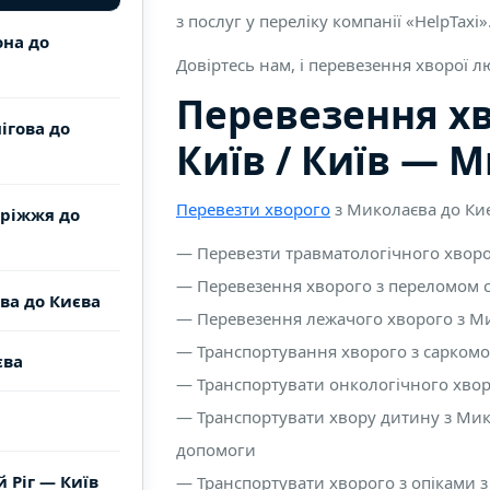
з послуг у переліку компанії «HelpTaxi»
она до
Довіртесь нам, і перевезення хворої 
Перевезення х
ігова до
Київ / Київ — 
Перевезти хворого
з Миколаєва до Ки
оріжжя до
— Перевезти травматологічного хворо
— Перевезення хворого з переломом с
ва до Києва
— Перевезення лежачого хворого з М
— Транспортування хворого з саркомо
єва
— Транспортувати онкологічного хвор
— Транспортувати хвору дитину з Мик
допомоги
 Ріг — Київ
— Транспортувати хворого з опіками 