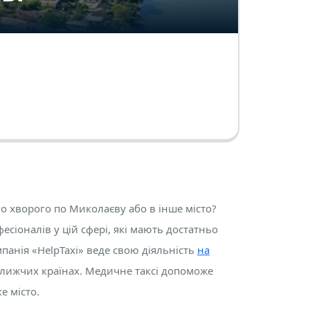
о хворого по Миколаєву або в інше місто?
есіоналів у цій сфері, які мають достатньо
мпанія «HelpTaxi» веде свою діяльність
на
ближчих країнах. Медичне таксі допоможе
е місто.