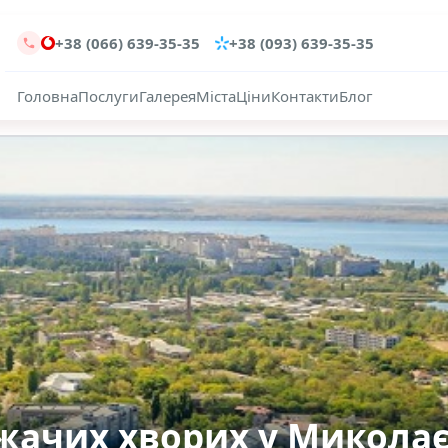
+38 (066) 639-35-35
+38 (093) 639-35-35
Головна
Послуги
Галерея
Міста
Ціни
Контакти
Блог
жачих хворих у Миколає