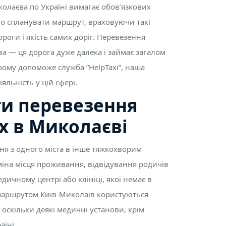
олаєва по Україні вимагає обов’язкових
но спланувати маршрут, враховуючи такі
ороги і якість самих доріг. Перевезення
а — ця дорога дуже далека і займає загалом
ому допоможе служба “HelpTaxi”, наша
яльність у цій сфері.
ти перевезення
х в Миколаєві
ня з одного міста в інше тяжкохворим
іна місця проживання, відвідування родичів
едичному центрі або клініці, якої немає в
 маршрутом Київ-Миколаїв користуються
, оскільки деякі медичні установи, крім
аїні.