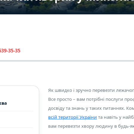
639-35-35
Як швидко і зручно перевезти лежачог
Все просто – вам потрібні послуги проф
єва
досвіду та знань у таких питаннях. Ко
всій території України
та навіть у най
вам перевезти хвору людину в будь-як