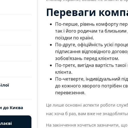
Переваги компа
По-перше, рівень комфорту пер
так і його родичам та близьким 
поїздки по країні.
По-друге, офіційність усієї пр
підписання відповідного догово
зобов’язань перед клієнтом.
По-третє, вигідна вартість тако
клієнта.
По-четверте, індивідуальний пі
ілої
до кожного хворого потрібен свій
перевезення.
Це лише основні аспекти роботи служб
и до Києва
нас хоча б раз, вам вже не знадоблять
лаєві
На закінчення хочеться зазначити, щ