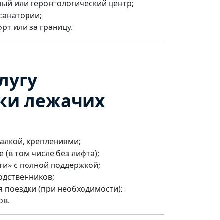
ый или геронтологический центр;
санатории;
орт или за границу.
лугу
ки лежачих
талкой, креплениями;
(в том числе без лифта);
ти» с полной поддержкой;
одственников;
 поездки (при необходимости);
ов.