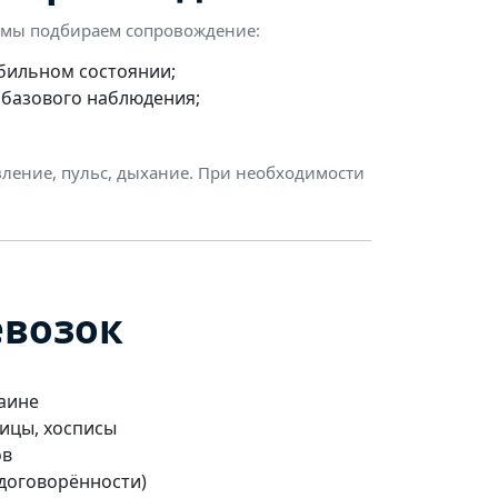
о мы подбираем сопровождение:
бильном состоянии;
 базового наблюдения;
ление, пульс, дыхание. При необходимости
евозок
аине
ицы, хосписы
ов
договорённости)