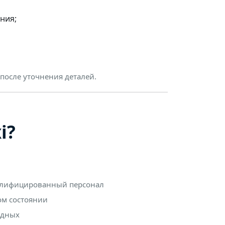
ния;
после уточнения деталей.
i?
алифицированный персонал
м состоянии
одных