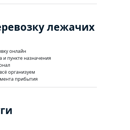
еревозку лежачих
явку онлайн
а и пункте назначения
онал
всё организуем
омента прибытия
уги