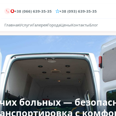
+38 (066) 639-35-35
+38 (093) 639-35-35
Главная
Услуги
Галерея
Города
Цены
Контакты
Блог
чих больных — безопас
анспортировка с комфо