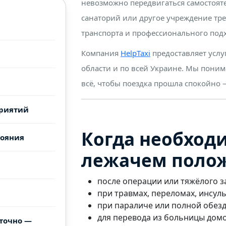
невозможно передвигаться самостояте
санаторий или другое учреждение тре
транспорта и профессионального под
Компания
HelpTaxi
предоставляет услу
области и по всей Украине. Мы поним
всё, чтобы поездка прошла спокойно —
риятий
Когда необход
тояния
лежачем поло
после операции или тяжёлого з
при травмах, переломах, инсуль
при параличе или полной обез
для перевода из больницы домо
уточно —