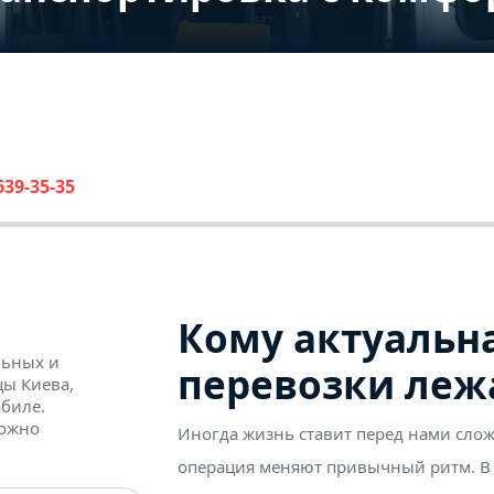
639-35-35
Кому актуальна
льных и
перевозки леж
ы Киева,
биле.
можно
Иногда жизнь ставит перед нами слож
операция меняют привычный ритм. В 