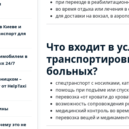
при переезде в реабилитационн
и
во время отдыха или лечения в 
для доставки на вокзал, в аэроп
в Киеве и
нспорт для
Что входит в ус
транспортиров
нимобилем в
х 24/7
больных?
ьницком –
спецтранспорт с носилками, ка
от HelpTaxi
помощь при подъёме или спуске 
перевозка «от кровати до крова
возможность сопровождения р
аины
медицинский контроль во время
перевозка вещей и медикамент
чему это не